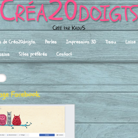
Créa
20doigt
Créé par Kadu5
 de Créa20doigts.
Perles
Impression 3D
Tissu
Laine
ssins
Sites préférés
Contact
age Facebook.